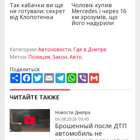
Категории:
Автоновости
,
Где в Днепре
Метки:
Полиция
,
Закон
,
Авто
Поделиться:
П
F
T
E
T
W
V
G
о
a
w
m
e
h
i
m
ш
c
i
a
l
a
b
a
и
e
t
i
e
t
e
i
р
b
t
l
g
s
r
l
ЧИТАЙТЕ ТАКЖЕ
и
o
e
r
A
т
o
r
a
p
и
k
m
p
Новости Днепра
06.08.2026 09:45
Брошенный после ДТП
автомобиль не