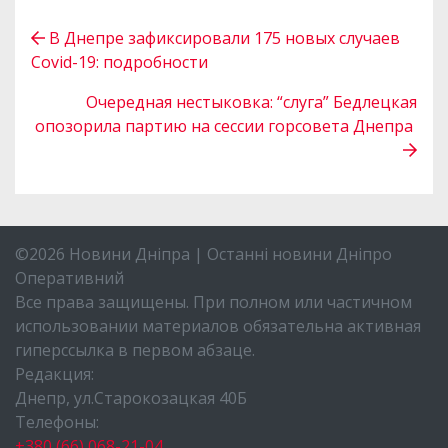
В Днепре зафиксировали 175 новых случаев
Covid-19: подробности
Очередная нестыковка: “слуга” Бедлецкая
опозорила партию на сессии горсовета Днепра
©2026 Новини Дніпра | Останні новини Дніпро
Оперативний
Все права защищены. При полном или частичном
использовании материалов обязательна активная
гиперссылка в первом абзаце.
Редакция:
Днепр, ул.Старокозацкая 40Б
Телефоны:
+380 (66) 068-21-04