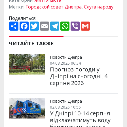
Метки:
Городской совет Днепра
,
Слуга народу
Поделиться:
П
F
T
E
T
W
V
G
о
a
w
m
e
h
i
m
ш
c
i
a
l
a
b
a
и
e
t
i
e
t
e
i
р
b
t
l
g
s
r
l
ЧИТАЙТЕ ТАКЖЕ
и
o
e
r
A
т
o
r
a
p
и
k
m
p
Новости Днепра
04.08.2026 06:34
Прогноз погоди у
Дніпрі на сьогодні, 4
серпня 2026
Новости Днепра
02.08.2026 10:55
У Дніпрі 10-14 серпня
відключатимуть воду
боржникам: адреси