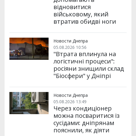
відновитися
військовому, який
втратив обидві ноги
Новости Днепра
05.08.2026 10:56
"Втрата вплинула на
логістичні процеси":
росіяни знищили склад
"Біосфери" у Дніпрі
Новости Днепра
05.08.2026 13:49
Через кондиціонер
можна посваритися із
сусідами: дніпрянам
пояснили, як діяти