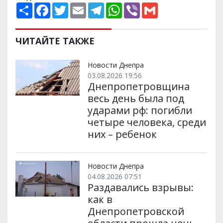
П
F
T
E
T
W
V
G
о
a
w
m
e
h
i
m
ш
c
i
a
l
a
b
a
и
e
t
i
e
t
e
i
р
b
t
l
g
s
r
l
ЧИТАЙТЕ ТАКЖЕ
и
o
e
r
A
т
o
r
a
p
и
k
m
p
Новости Днепра
03.08.2026 19:56
Днепропетровщина
весь день была под
ударами рф: погибли
четыре человека, среди
них – ребенок
Новости Днепра
04.08.2026 07:51
Раздавались взрывы:
как в
Днепропетровской