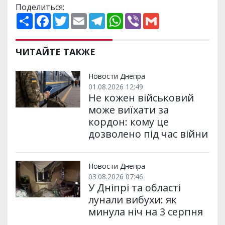
Поделиться:
П
F
T
E
T
W
V
G
о
a
w
m
e
h
i
m
ш
c
i
a
l
a
b
a
и
e
t
i
e
t
e
i
р
b
t
l
g
s
r
l
ЧИТАЙТЕ ТАКЖЕ
и
o
e
r
A
т
o
r
a
p
и
k
m
p
Новости Днепра
01.08.2026 12:49
Не кожен військовий
може виїхати за
кордон: кому це
дозволено під час війни
Новости Днепра
03.08.2026 07:46
У Дніпрі та області
лунали вибухи: як
минула ніч на 3 серпня