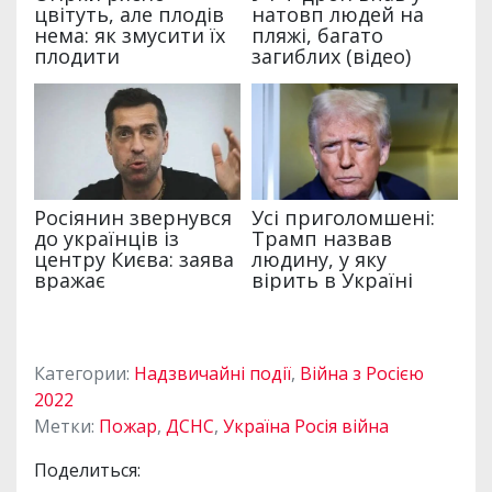
Категории:
Надзвичайні події
,
Війна з Росією
2022
Метки:
Пожар
,
ДСНС
,
Україна Росія війна
Поделиться: