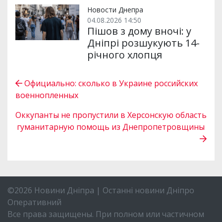
Новости Днепра
04.08.2026 14:50
Пішов з дому вночі: у
Дніпрі розшукують 14-
річного хлопця
Официально: сколько в Украине российских
военнопленных
Оккупанты не пропустили в Херсонскую область
гуманитарную помощь из Днепропетровщины
©2026 Новини Дніпра | Останні новини Дніпро
Оперативний
Все права защищены. При полном или частичном