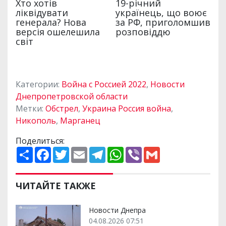
Категории:
Война с Россией 2022
,
Новости
Днепропетровской области
Метки:
Обстрел
,
Украина Россия война
,
Никополь
,
Марганец
Поделиться:
П
F
T
E
T
W
V
G
о
a
w
m
e
h
i
m
ш
c
i
a
l
a
b
a
и
e
t
i
e
t
e
i
р
b
t
l
g
s
r
l
ЧИТАЙТЕ ТАКЖЕ
и
o
e
r
A
т
o
r
a
p
и
k
m
p
Новости Днепра
04.08.2026 07:51