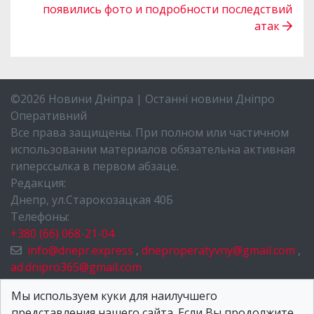
появились фото и подробности последствий
атак
©2026 Новини Дніпра | Останні новини Дніпро
Оперативний
Все права защищены. При полном или частичном
использовании материалов обязательна активная
гиперссылка в первом абзаце.
Редакция:
Днепр, ул.Старокозацкая 40Б
Телефоны:
+380 (66) 068-21-04
info@dnepr.express
,
dneproperatyvny@gmail.com
,
ad.dnipro365@gmail.com
НОВОСТИ ДНЕПРА
Мы используем куки для наилучшего
представления нашего сайта. Если Вы продолжите