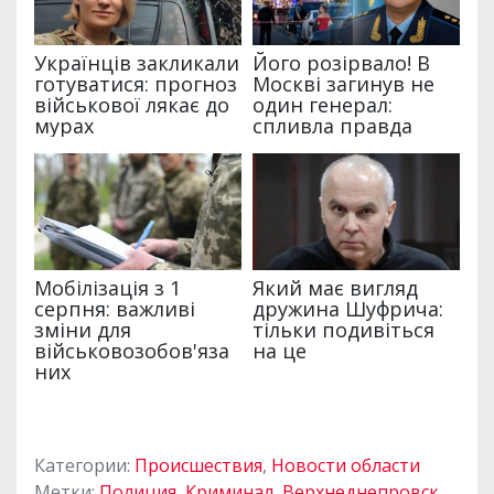
Категории:
Происшествия
,
Новости области
Метки:
Полиция
,
Криминал
,
Верхнеднепровск