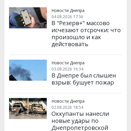
т
o
r
a
p
и
k
m
p
Новости Днепра
04.08.2026 17:56
В "Резерв+" массово
исчезают отсрочки: что
произошло и как
действовать
Новости Днепра
03.08.2026 16:34
В Днепре был слышен
взрыв: бушует пожар
Новости Днепра
02.08.2026 18:54
Оккупанты нанесли
новые удары по
Днепропетровской