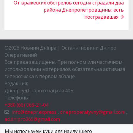
От вражеских обстрелов сегодня страдали два
района Днепропетровщины: есть
пострадавшая
©2026 Новини Дніпра | Останні новини Дніпро
Оперативний
Все права защищены. При полном или частичном
использовании материалов обязательна активная
гиперссылка в первом абзаце.
Редакция:
Днепр, ул.Старокозацкая 40Б
Телефоны:
+380 (66) 068-21-04
info@dnepr.express
,
dneproperatyvny@gmail.com
,
ad.dnipro365@gmail.com
НОВОСТИ ДНЕПРА
Мы используем куки для наилучшего