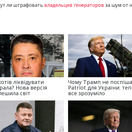
дут ли штрафовать
владельцев генераторов
за шум от н