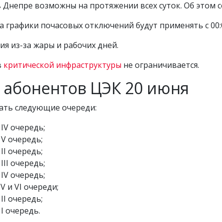
 в Днепре возможны на протяжении всех суток. Об этом
ра графики почасовых отключений будут применять с 00:0
я из-за жары и рабочих дней.
в
критической инфраструктуры
не ограничивается.
 абонентов ЦЭК 20 июня
вать следующие очереди:
 IV очередь;
 V очередь;
II очередь;
ІІІ очередь;
 IV очередь;
 V и VI очереди;
II очередь;
 I очередь.