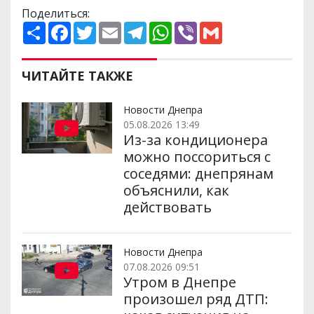
Поделиться:
П
F
T
E
T
W
V
G
о
a
w
m
e
h
i
m
ш
c
i
a
l
a
b
a
и
e
t
i
e
t
e
i
р
b
t
l
g
s
r
l
ЧИТАЙТЕ ТАКЖЕ
и
o
e
r
A
т
o
r
a
p
и
k
m
p
Новости Днепра
05.08.2026 13:49
Из-за кондиционера
можно поссориться с
соседями: днепрянам
объяснили, как
действовать
Новости Днепра
07.08.2026 09:51
Утром в Днепре
произошел ряд ДТП: