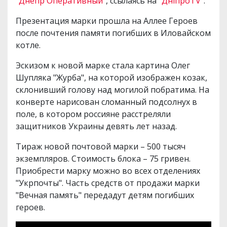
"
Днепр Оперативный
", ссылаясь на
"ДніпроTV"
.
Презентация марки прошла на Аллее Героев
после почтения памяти погибших в Иловайском
котле.
Эскизом к новой марке стала картина Олег
Шупляка "Журба", на которой изображен козак,
склонивший голову над могилой побратима. На
конверте нарисован сломанный подсолнух в
поле, в котором россияне расстреляли
защитников Украины девять лет назад.
Тираж новой почтовой марки – 500 тысяч
экземпляров. Стоимость блока – 75 гривен.
Приобрести марку можно во всех отделениях
"Укрпочты". Часть средств от продажи марки
"Вечная память" передадут детям погибших
героев.