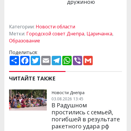
Категории:
Новости области
Метки:
Городской совет Днепра
,
Царичанка
,
Образование
Поделиться:
П
F
T
E
T
W
V
G
о
a
w
m
e
h
i
m
ш
c
i
a
l
a
b
a
и
e
t
i
e
t
e
i
р
b
t
l
g
s
r
l
ЧИТАЙТЕ ТАКЖЕ
и
o
e
r
A
т
o
r
a
p
и
k
m
p
Новости Днепра
03.08.2026 13:45
В Радушном
простились с семьей,
погибшей в результате
ракетного удара рф