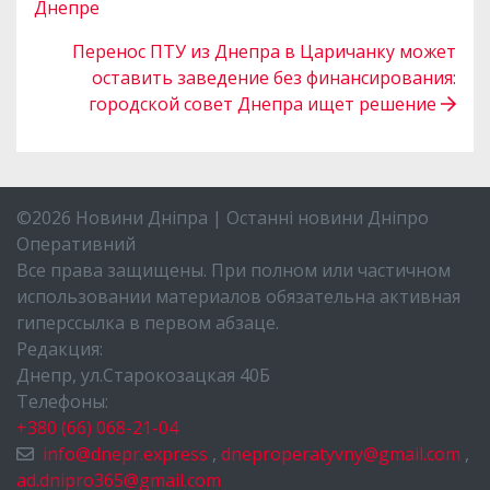
Днепре
Перенос ПТУ из Днепра в Царичанку может
оставить заведение без финансирования:
городской совет Днепра ищет решение
©2026 Новини Дніпра | Останні новини Дніпро
Оперативний
Все права защищены. При полном или частичном
использовании материалов обязательна активная
гиперссылка в первом абзаце.
Редакция:
Днепр, ул.Старокозацкая 40Б
Телефоны:
+380 (66) 068-21-04
info@dnepr.express
,
dneproperatyvny@gmail.com
,
ad.dnipro365@gmail.com