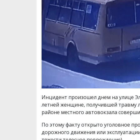
Инцидент произошел днем на улице Эле
летней женщине, получившей травму л
районе местного автовокзала соверши
По этому факту открыто уголовное про
дорожного движения или эксплуатации
тяжести телесное повреждение).