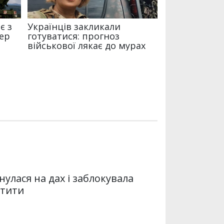
нулася на дах і заблокувала
атити