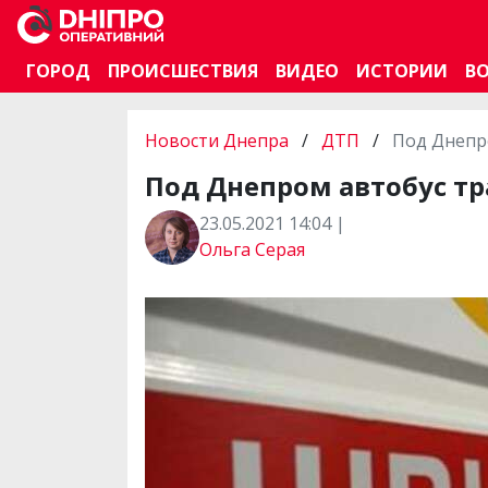
ГОРОД
ПРОИСШЕСТВИЯ
ВИДЕО
ИСТОРИИ
В
Новости Днепра
/
ДТП
/
Под Днепр
Под Днепром автобус т
23.05.2021 14:04 |
Ольга Серая