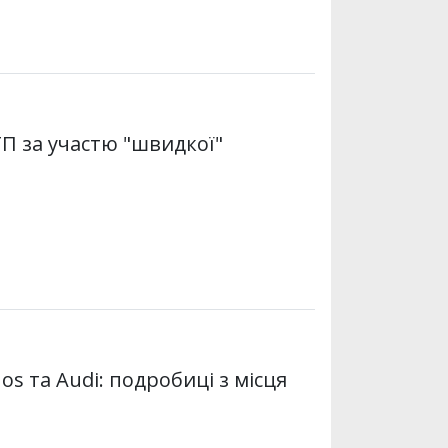
ТП за участю "швидкої"
os та Audi: подробиці з місця