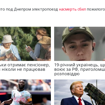
что под Днепром электропоезд
насмерть сбил
пожилого