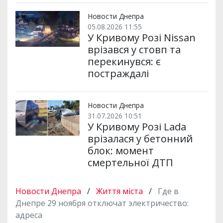
Новости Днепра
05.08.2026 11:55
У Кривому Розі Nissan
врізався у стовп та
перекинувся: є
постраждалі
Новости Днепра
31.07.2026 10:51
У Кривому Розі Lada
врізалася у бетонний
блок: момент
смертельної ДТП
Новости Днепра
/
Життя міста
/
Где в
Днепре 29 ноября отключат электричество:
адреса