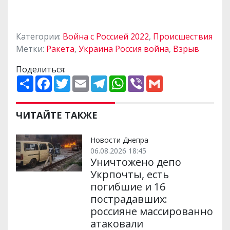
Категории:
Война с Россией 2022
,
Происшествия
Метки:
Ракета
,
Украина Россия война
,
Взрыв
Поделиться:
П
F
T
E
T
W
V
G
о
a
w
m
e
h
i
m
ш
c
i
a
l
a
b
a
и
e
t
i
e
t
e
i
р
b
t
l
g
s
r
l
ЧИТАЙТЕ ТАКЖЕ
и
o
e
r
A
т
o
r
a
p
и
k
m
p
Новости Днепра
06.08.2026 18:45
Уничтожено депо
Укрпочты, есть
погибшие и 16
пострадавших:
россияне массированно
атаковали