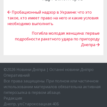
Пробационный надзор в Украине: что это
такое, кто имеет право на него и какие условия
необходимо выполнить
Погибла молодая женщина: первые
подробности ракетного удара по пригороду
Днепра
©2026 Новини Дніпра | Останні новини Дніпро
Оперативний
Все права защищены. При полном или частичном
использовании материалов обязательна активная
гиперссылка в первом абзаце.
Редакция:
Днепр, ул.Старокозацкая 40Б