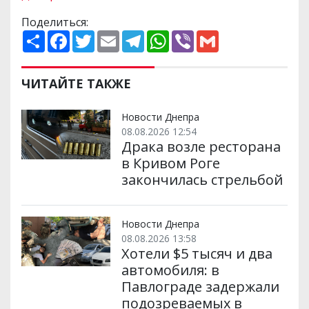
Поделиться:
П
F
T
E
T
W
V
G
о
a
w
m
e
h
i
m
ш
c
i
a
l
a
b
a
и
e
t
i
e
t
e
i
р
b
t
l
g
s
r
l
ЧИТАЙТЕ ТАКЖЕ
и
o
e
r
A
т
o
r
a
p
и
k
m
p
Новости Днепра
08.08.2026 12:54
Драка возле ресторана
в Кривом Роге
закончилась стрельбой
Новости Днепра
08.08.2026 13:58
Хотели $5 тысяч и два
автомобиля: в
Павлограде задержали
подозреваемых в