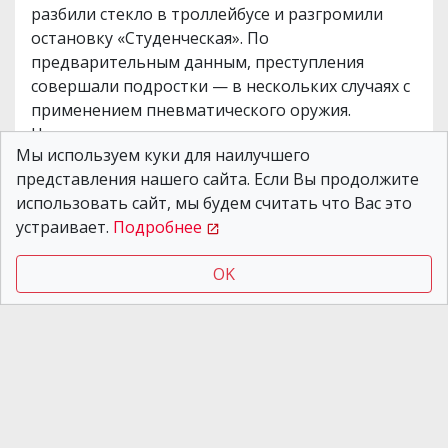
разбили стекло в троллейбусе и разгромили
остановку «Студенческая». По
предварительным данным, преступления
совершали подростки — в нескольких случаях с
применением пневматического оружия.
Несмотря на то, что после начала
Мы используем куки для наилучшего
полномасштабной войны уровень таких
представления нашего сайта. Если Вы продолжите
правонарушений снизился, в последнее время
использовать сайт, мы будем считать что Вас это
наблюдается новая волна вандализма,
устраивает.
Подробнее
совершаемого на объектах транспортной
инфраструктуры. Департамент транспорта
OK
сообщил, что полиция уже ведет
расследование: просматривают камеры,
опрашивают свидетелей и устанавливают
личности, причастные к хулиганству.
Напомним, происшествие
случилось днем 18
мая
на улице Набережная Победы. Как мы
писали ранее, убытки, нанесенные