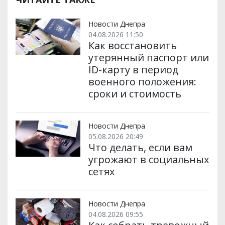
и
o
e
r
A
т
o
r
a
p
и
k
m
p
Новости Днепра
04.08.2026 11:50
Как восстановить
утерянный паспорт или
ID-карту в период
военного положения:
сроки и стоимость
Новости Днепра
05.08.2026 20:49
Что делать, если вам
угрожают в социальных
сетях
Новости Днепра
04.08.2026 09:55