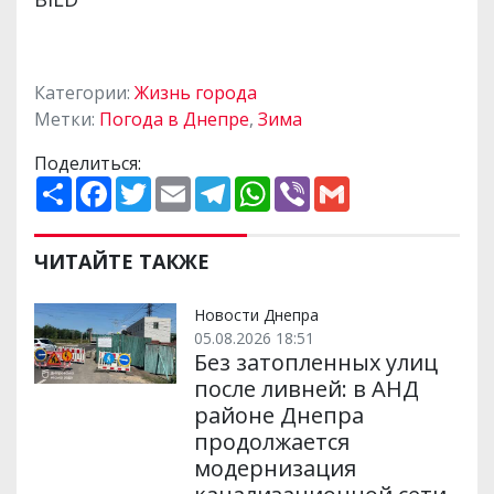
Категории:
Жизнь города
Метки:
Погода в Днепре
,
Зима
Поделиться:
П
F
T
E
T
W
V
G
о
a
w
m
e
h
i
m
ш
c
i
a
l
a
b
a
и
e
t
i
e
t
e
i
р
b
t
l
g
s
r
l
ЧИТАЙТЕ ТАКЖЕ
и
o
e
r
A
т
o
r
a
p
и
k
m
p
Новости Днепра
05.08.2026 18:51
Без затопленных улиц
после ливней: в АНД
районе Днепра
продолжается
модернизация