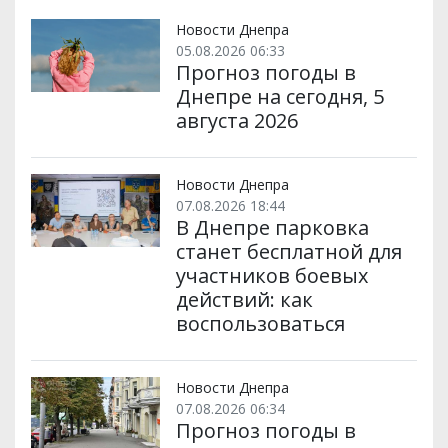
т
o
r
a
p
и
k
m
p
Новости Днепра
05.08.2026 06:33
Прогноз погоды в
Днепре на сегодня, 5
августа 2026
Новости Днепра
07.08.2026 18:44
В Днепре парковка
станет бесплатной для
участников боевых
действий: как
воспользоваться
Новости Днепра
07.08.2026 06:34
Прогноз погоды в