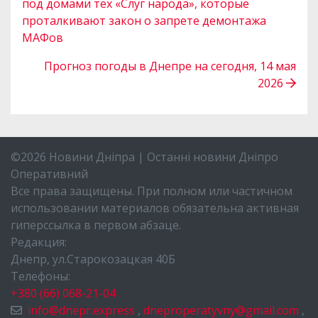
под домами тех «Слуг народа», которые
проталкивают закон о запрете демонтажа
МАФов
Прогноз погоды в Днепре на сегодня, 14 мая
2026
©2026 Новини Дніпра | Останні новини Дніпро
Оперативний
Все права защищены. При полном или частичном
использовании материалов обязательна активная
гиперссылка в первом абзаце.
Редакция:
Днепр, ул.Старокозацкая 40Б
Телефоны:
+380 (66) 068-21-04
info@dnepr.express
,
dneproperatyvny@gmail.com
,