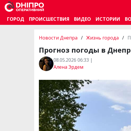
ГОРОД
ПРОИСШЕСТВИЯ
ВИДЕО
ИСТОРИИ
В
Новости Днепра
/
Жизнь города
/
П
Прогноз погоды в Днепре
08.05.2026 06:33 |
Алена Эрдем