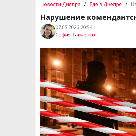
Новости Днепра
/
Где в Днепре
/
Н
Нарушение комендантско
07.05.2026 20:54 |
София Танченко