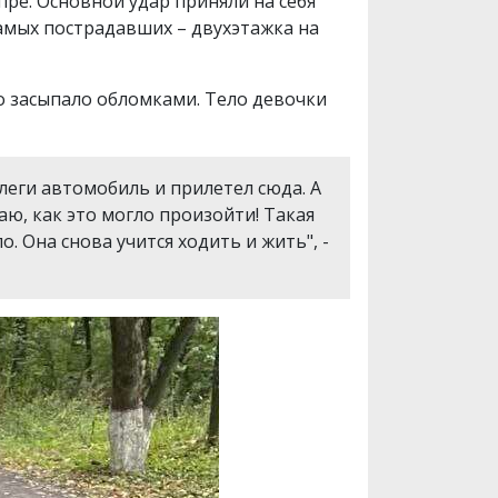
ре. Основной удар приняли на себя
самых пострадавших – двухэтажка на
го засыпало обломками. Тело девочки
ллеги автомобиль и прилетел сюда. А
наю, как это могло произойти! Такая
. Она снова учится ходить и жить", -