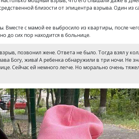
настолько мощный взрыв, что его слышали даже в Днеп
средственной близости от эпицентра взрыва. Один из 
ы. Вместе с мамой ее выбросило из квартиры, после че
но до сих пор находится в больнице.
 взрыв, позвонил жене. Ответа не было. Тогда взял у ко
Слава Богу, жива! А ребенка обнаружили в три ночи. Не з
це. Сейчас ей немного легче. Но морально очень тяжело