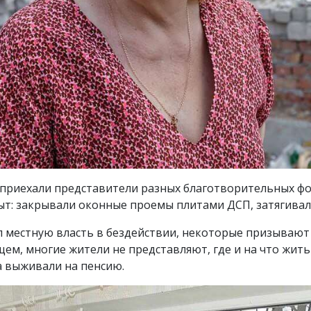
 приехали представители разных благотворительных фо
т: закрывали оконные проемы плитами ДСП, затягивал
л местную власть в бездействии, некоторые призываю
щем, многие жители не представляют, где и на что жит
 выживали на пенсию.