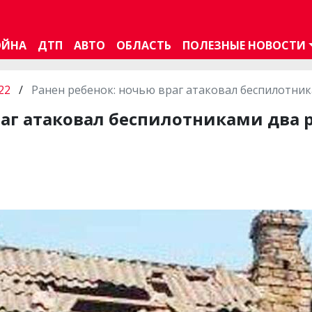
ОЙНА
ДТП
АВТО
ОБЛАСТЬ
ПОЛЕЗНЫЕ НОВОСТИ
22
/
Ранен ребенок: ночью враг атаковал беспилотн
раг атаковал беспилотниками два 