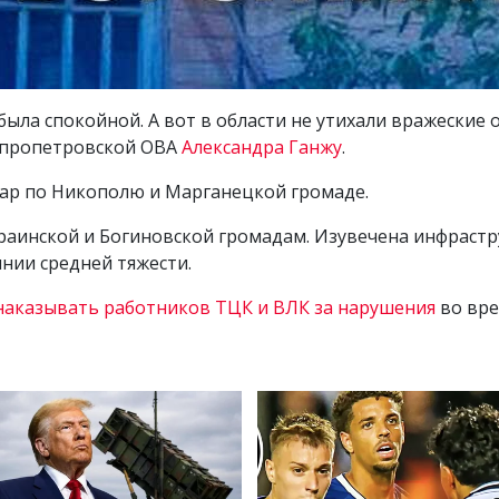
 была спокойной. А вот в области не утихали вражеские
непропетровской ОВА
Александра Ганжу
.
ар по Никополю и Марганецкой громаде.
аинской и Богиновской громадам. Изувечена инфрастру
янии средней тяжести.
наказывать работников ТЦК и ВЛК за нарушения
во вре