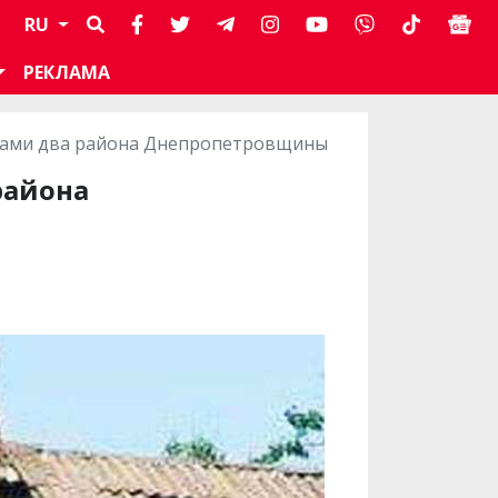
RU
РЕКЛАМА
иками два района Днепропетровщины
района