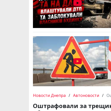
Новости Днепра
/
Автоновости
/
Ош
Оштрафовали за трещину