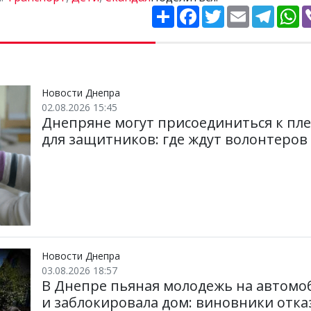
П
F
T
E
T
W
о
a
w
m
e
h
ш
c
i
a
l
a
и
e
t
i
e
t
р
b
t
l
g
s
и
o
e
r
A
т
o
r
a
p
и
k
m
p
Новости Днепра
02.08.2026 15:45
Днепряне могут присоединиться к пл
для защитников: где ждут волонтеров
Новости Днепра
03.08.2026 18:57
В Днепре пьяная молодежь на автомо
и заблокировала дом: виновники отк