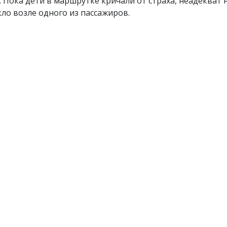
 Пока дети в маршрутке кричали от страха, неадекват н
кло возле одного из пассажиров.