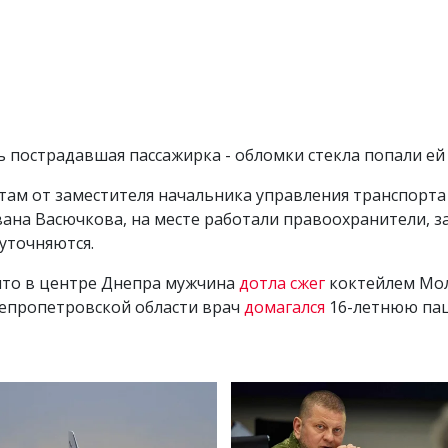
пострадавшая пассажирка - обломки стекла попали ей в
там от заместителя начальника управления транспорта
на Васючкова, на месте работали правоохранители, 
уточняются.
что в центре Днепра мужчина
дотла сжег
коктейлем Мол
непропетровской области врач
домагался
16-летнюю пац