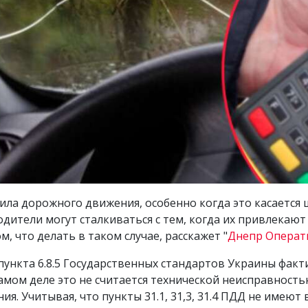
ила дорожного движения, особенно когда это касается
водители могут сталкиваться с тем, когда их привлека
, что делать в таком случае, расскажет "
Днепр Опера
 пункта 6.8.5 Государственных стандартов Украины фак
амом деле это не считается технической неисправностью
. Учитывая, что пункты 31.1, 31,3, 31.4 ПДД не имеют