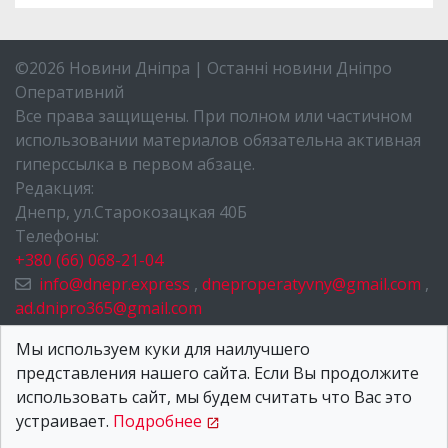
©2026 Новини Дніпра | Останні новини Дніпро
Оперативний
Все права защищены. При полном или частичном
использовании материалов обязательна активная
гиперссылка в первом абзаце.
Редакция:
Днепр, ул.Старокозацкая 40Б
Телефоны:
+380 (66) 068-21-04
info@dnepr.express
,
dneproperatyvny@gmail.com
,
ad.dnipro365@gmail.com
НОВОСТИ ДНЕПРА
Мы используем куки для наилучшего
представления нашего сайта. Если Вы продолжите
О НАС
использовать сайт, мы будем считать что Вас это
КОНТАКТЫ
устраивает.
Подробнее