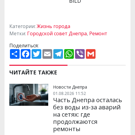
Категории:
Жизнь города
Метки:
Городской совет Днепра
,
Ремонт
Поделиться:
П
F
T
E
T
W
V
G
о
a
w
m
e
h
i
m
ш
c
i
a
l
a
b
a
и
e
t
i
e
t
e
i
р
b
t
l
g
s
r
l
ЧИТАЙТЕ ТАКЖЕ
и
o
e
r
A
т
o
r
a
p
и
k
m
p
Новости Днепра
01.08.2026 11:52
Часть Днепра осталась
без воды из-за аварий
на сетях: где
продолжаются
ремонты