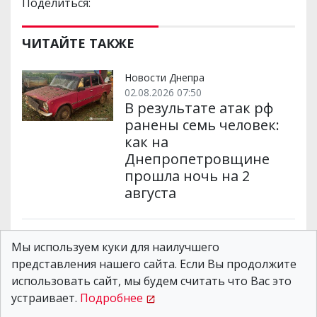
Поделиться:
ЧИТАЙТЕ ТАКЖЕ
Новости Днепра
02.08.2026 07:50
В результате атак рф
ранены семь человек:
как на
Днепропетровщине
прошла ночь на 2
августа
Новости Днепра
Мы используем куки для наилучшего
01.08.2026 20:40
представления нашего сайта. Если Вы продолжите
Четыре дня ждал
использовать сайт, мы будем считать что Вас это
эвакуации: в Днепре
устраивает.
Подробнее
помогают