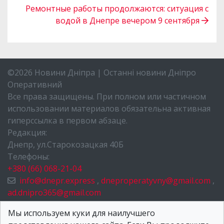
Ремонтные работы продолжаются: ситуация с
водой в Днепре вечером 9 сентября
©2026 Новини Дніпра | Останні новини Дніпро
Оперативний
Все права защищены. При полном или частичном
использовании материалов обязательна активная
гиперссылка в первом абзаце.
Редакция:
Днепр, ул.Старокозацкая 40Б
Телефоны:
+380 (66) 068-21-04
info@dnepr.express
,
dneproperatyvny@gmail.com
,
ad.dnipro365@gmail.com
НОВОСТИ ДНЕПРА
Мы используем куки для наилучшего