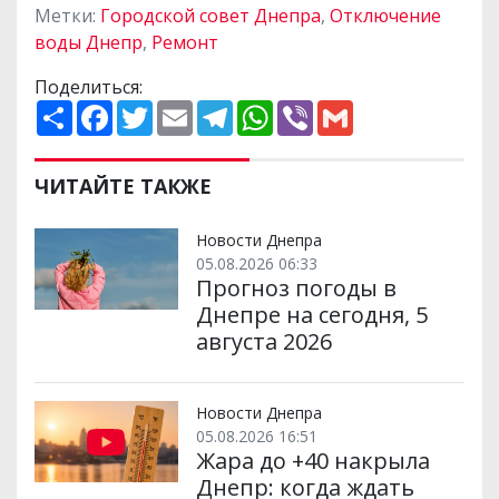
Метки:
Городской совет Днепра
,
Отключение
воды Днепр
,
Ремонт
Поделиться:
П
F
T
E
T
W
V
G
о
a
w
m
e
h
i
m
ш
c
i
a
l
a
b
a
и
e
t
i
e
t
e
i
р
b
t
l
g
s
r
l
ЧИТАЙТЕ ТАКЖЕ
и
o
e
r
A
т
o
r
a
p
и
k
m
p
Новости Днепра
05.08.2026 06:33
Прогноз погоды в
Днепре на сегодня, 5
августа 2026
Новости Днепра
05.08.2026 16:51
Жара до +40 накрыла
Днепр: когда ждать