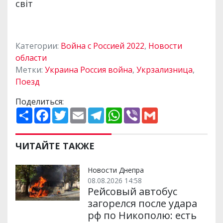
Категории:
Война с Россией 2022
,
Новости
области
Метки:
Украина Россия война
,
Укрзализница
,
Поезд
Поделиться:
П
F
T
E
T
W
V
G
о
a
w
m
e
h
i
m
ш
c
i
a
l
a
b
a
и
e
t
i
e
t
e
i
р
b
t
l
g
s
r
l
ЧИТАЙТЕ ТАКЖЕ
и
o
e
r
A
т
o
r
a
p
и
k
m
p
Новости Днепра
08.08.2026 14:58
Рейсовый автобус
загорелся после удара
рф по Никополю: есть