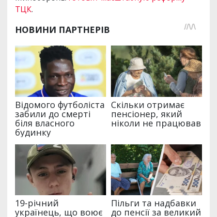
ТЦК
.