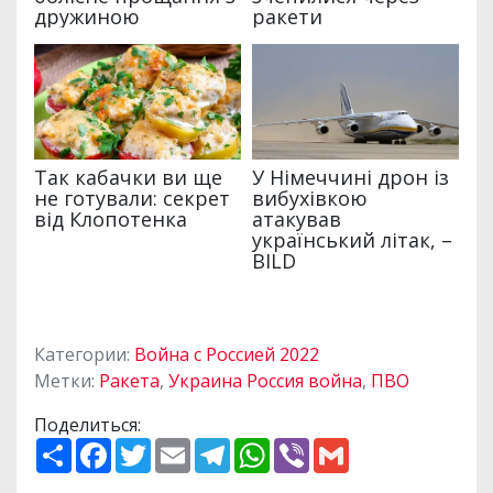
Категории:
Война с Россией 2022
Метки:
Ракета
,
Украина Россия война
,
ПВО
Поделиться:
П
F
T
E
T
W
V
G
о
a
w
m
e
h
i
m
ш
c
i
a
l
a
b
a