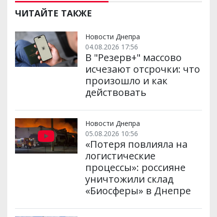
и
e
t
i
e
t
e
i
р
b
t
l
g
s
r
l
ЧИТАЙТЕ ТАКЖЕ
и
o
e
r
A
т
o
r
a
p
и
k
m
p
Новости Днепра
04.08.2026 17:56
В "Резерв+" массово
исчезают отсрочки: что
произошло и как
действовать
Новости Днепра
05.08.2026 10:56
«Потеря повлияла на
логистические
процессы»: россияне
уничтожили склад
«Биосферы» в Днепре