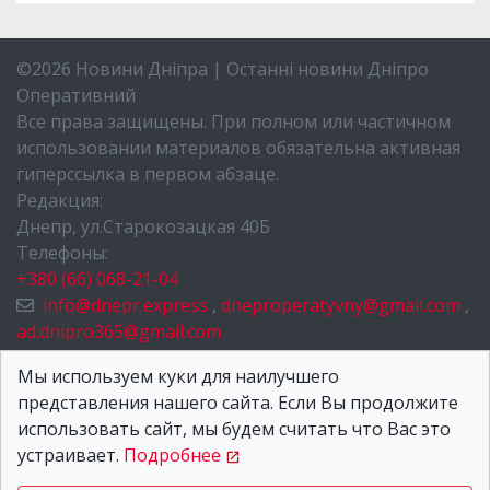
©2026 Новини Дніпра | Останні новини Дніпро
Оперативний
Все права защищены. При полном или частичном
использовании материалов обязательна активная
гиперссылка в первом абзаце.
Редакция:
Днепр, ул.Старокозацкая 40Б
Телефоны:
+380 (66) 068-21-04
info@dnepr.express
,
dneproperatyvny@gmail.com
,
ad.dnipro365@gmail.com
НОВОСТИ ДНЕПРА
Мы используем куки для наилучшего
представления нашего сайта. Если Вы продолжите
О НАС
использовать сайт, мы будем считать что Вас это
КОНТАКТЫ
устраивает.
Подробнее