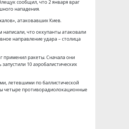
ещук сообщил, что 2 января враг
ушного нападения.
жалов», атаковавших Киев.
м написали, что оккупанты атаковали
вное направление удара – столица
г применил ракеты. Сначала они
ь запустили 10 аэробалистических
ами, летевшими по баллистической
ены четыре противорадиолокационные