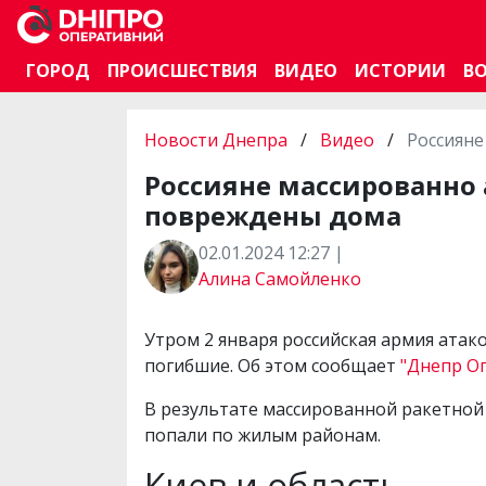
ГОРОД
ПРОИСШЕСТВИЯ
ВИДЕО
ИСТОРИИ
В
Новости Днепра
/
Видео
/
Россияне
Россияне массированно 
повреждены дома
02.01.2024 12:27 |
Алина Самойленко
Утром 2 января российская армия атак
погибшие. Об этом сообщает
"Днепр О
В результате массированной ракетной а
попали по жилым районам.
Киев и область