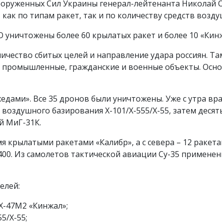
уженных Сил Украины генерал-лейтенанта Николай Ол
 как по типам ракет, так и по количеству средств возд
О уничтожены более 60 крылатых ракет и более 10 «Кин
ичество сбитых целей и направление удара россиян. Та
 промышленные, гражданские и военные объекты. Осно
дами». Все 35 дронов были уничтожены. Уже с утра вра
воздушного базирования Х-101/Х-555/Х-55, затем десят
й МиГ-31К.
я крылатыми ракетами «Калибр», а с севера – 12 ракет
400. Из самолетов тактической авиации Су-35 примен
елей:
 Х-47М2 «Кинжал»;
5/Х-55;