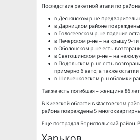
Последствия ракетной атаки по района
в Деснянском р-не предварительн
в Дарницком районе повреждены
в Голосеевском р-не падение ост
в Печерском р-не – на крышу 9-т
в Оболонском р-не есть возгоран
в Святошинском р-не – на нежилу
в Подольском р-не есть возгоран
примерно 6 авто; а также остатк
в Шевченковском р-н обломки ра
Также есть погибшая – женщина 86 лет
В Киевской области в Фастовском райо
района повреждены 5 многоквартирных
Еще пострадал Бориспольский район. В
Харьков