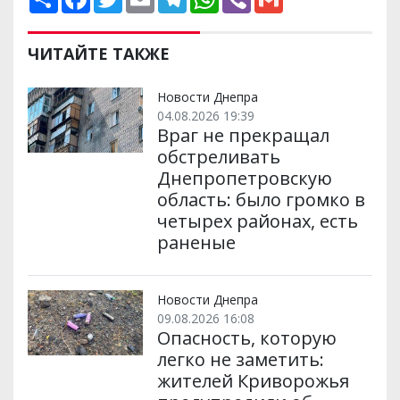
о
a
w
m
e
h
i
m
ш
c
i
a
l
a
b
a
и
e
t
i
e
t
e
i
р
b
t
l
g
s
r
l
ЧИТАЙТЕ ТАКЖЕ
и
o
e
r
A
т
o
r
a
p
и
k
m
p
Новости Днепра
04.08.2026 19:39
Враг не прекращал
обстреливать
Днепропетровскую
область: было громко в
четырех районах, есть
раненые
Новости Днепра
09.08.2026 16:08
Опасность, которую
легко не заметить:
жителей Криворожья