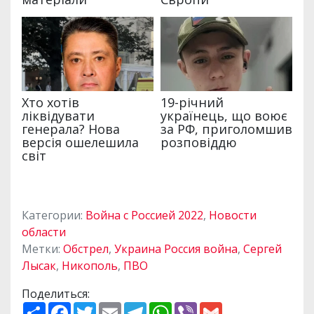
Категории:
Война с Россией 2022
,
Новости
области
Метки:
Обстрел
,
Украина Россия война
,
Сергей
Лысак
,
Никополь
,
ПВО
Поделиться:
П
F
T
E
T
W
V
G