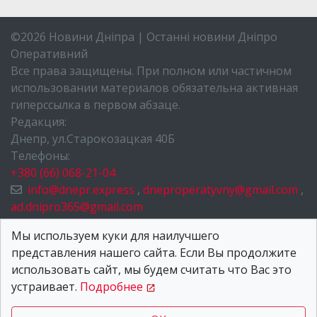
©2026 Новини Дніпра | Останні новини Дніпро
Оперативний
Все права защищены. При полном или частичном
использовании материалов обязательна активная
гиперссылка в первом абзаце.
Редакция:
Днепр, ул.Старокозацкая 40Б
Телефоны:
+380 (66) 068-21-04
info@dnepr.express
,
dneproperatyvny@gmail.com
,
ad.dnipro365@gmail.com
НОВОСТИ ДНЕПРА
Мы используем куки для наилучшего
представления нашего сайта. Если Вы продолжите
О НАС
использовать сайт, мы будем считать что Вас это
КОНТАКТЫ
устраивает.
Подробнее