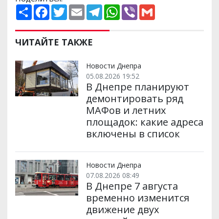
П
F
T
E
T
W
V
G
о
a
w
m
e
h
i
m
ш
c
i
a
l
a
b
a
и
e
t
i
e
t
e
i
р
b
t
l
g
s
r
l
ЧИТАЙТЕ ТАКЖЕ
и
o
e
r
A
т
o
r
a
p
и
k
m
p
Новости Днепра
05.08.2026 19:52
В Днепре планируют
демонтировать ряд
МАФов и летних
площадок: какие адреса
включены в список
Новости Днепра
07.08.2026 08:49
В Днепре 7 августа
временно изменится
движение двух