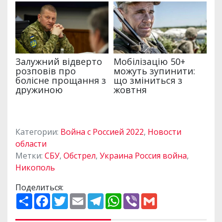
Категории:
Война с Россией 2022
,
Новости
области
Метки:
СБУ
,
Обстрел
,
Украина Россия война
,
Никополь
Поделиться:
П
F
T
E
T
W
V
G
о
a
w
m
e
h
i
m
ш
c
i
a
l
a
b
a
и
e
t
i
e
t
e
i