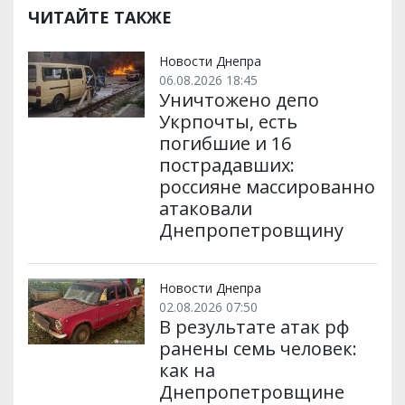
р
b
t
l
g
s
r
l
ЧИТАЙТЕ ТАКЖЕ
и
o
e
r
A
т
o
r
a
p
и
k
m
p
Новости Днепра
06.08.2026 18:45
Уничтожено депо
Укрпочты, есть
погибшие и 16
пострадавших:
россияне массированно
атаковали
Днепропетровщину
Новости Днепра
02.08.2026 07:50
В результате атак рф
ранены семь человек:
как на
Днепропетровщине