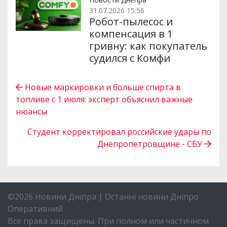
31.07.2026 15:56
Робот-пылесос и
компенсация в 1
гривну: как покупатель
судился с Комфи
Новые маркировки и больше спирта в
топливе с 1 июля: эксперт объяснил важные
нюансы
Студент корректировал российские удары по
Днепропетровщине - СБУ
©2026 Новини Дніпра | Останні новини Дніпро
Оперативний
Все права защищены. При полном или частичном