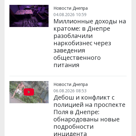
т
o
r
a
p
и
k
m
p
Новости Днепра
04.08.2026 10:59
Миллионные доходы на
кратоме: в Днепре
разоблачили
наркобизнес через
заведения
общественного
питания
Новости Днепра
06.08.2026 08:53
Дебош и конфликт с
полицией на проспекте
Поля в Днепре:
обнародованы новые
подробности
инцидента