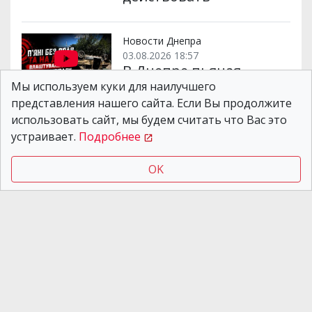
Новости Днепра
03.08.2026 18:57
В Днепре пьяная
молодежь на
Мы используем куки для наилучшего
автомобиле
представления нашего сайта. Если Вы продолжите
перевернулась на
использовать сайт, мы будем считать что Вас это
крышу и заблокировала
устраивает.
Подробнее
дом: виновники
отказываются платить
OK
Новости Днепра
08.08.2026 20:41
До 850 гривен штрафа:
поддерживают ли
днепряне наказание
для водителей