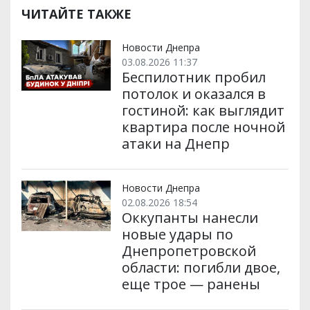
р
b
t
l
g
s
r
l
ЧИТАЙТЕ ТАКЖЕ
и
o
e
r
A
т
o
r
a
p
и
k
m
p
Новости Днепра
03.08.2026 11:37
Беспилотник пробил
потолок и оказался в
гостиной: как выглядит
квартира после ночной
атаки на Днепр
Новости Днепра
02.08.2026 18:54
Оккупанты нанесли
новые удары по
Днепропетровской
области: погибли двое,
еще трое — ранены