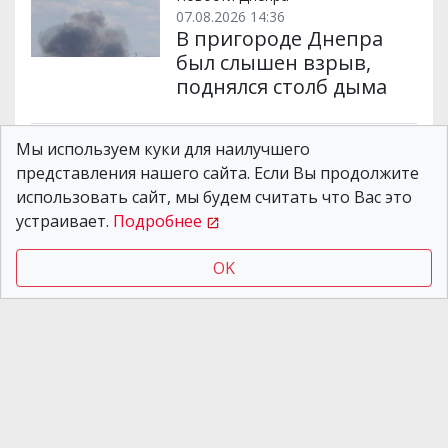
07.08.2026 14:36
В пригороде Днепра
был слышен взрыв,
поднялся столб дыма
Мы используем куки для наилучшего
Новости Днепра
05.08.2026 07:55
представления нашего сайта. Если Вы продолжите
Почти 20 атак за ночь:
использовать сайт, мы будем считать что Вас это
враг обстрелял три
устраивает.
Подробнее
района
Днепропетровской
OK
области
Новости Днепра
03.08.2026 19:56
Днепропетровщина
весь день была под
ударами рф: погибли