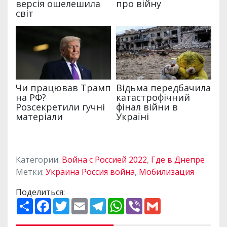
Категории:
Война с Россией 2022
,
Где в Днепре
Метки:
Украина Россия война
,
Мобилизация
Поделиться:
П
F
T
E
T
W
V
G
о
a
w
m
e
h
i
m
ш
c
i
a
l
a
b
a
и
e
t
i
e
t
e
i