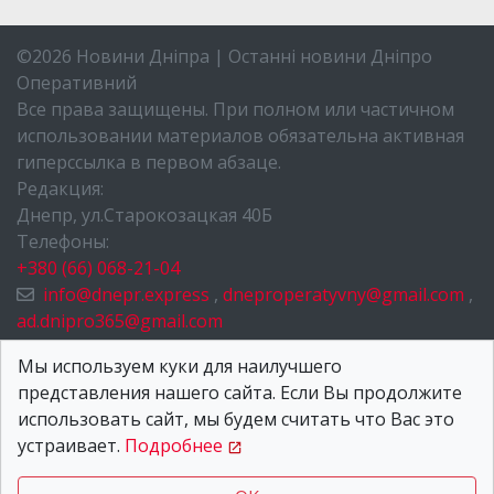
©2026 Новини Дніпра | Останні новини Дніпро
Оперативний
Все права защищены. При полном или частичном
использовании материалов обязательна активная
гиперссылка в первом абзаце.
Редакция:
Днепр, ул.Старокозацкая 40Б
Телефоны:
+380 (66) 068-21-04
info@dnepr.express
,
dneproperatyvny@gmail.com
,
ad.dnipro365@gmail.com
НОВОСТИ ДНЕПРА
Мы используем куки для наилучшего
представления нашего сайта. Если Вы продолжите
О НАС
использовать сайт, мы будем считать что Вас это
КОНТАКТЫ
устраивает.
Подробнее