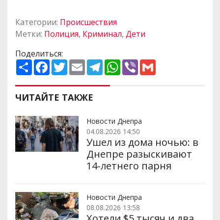
Категории:
Происшествия
Метки:
Полиция
,
Криминал
,
Дети
Поделиться:
П
F
T
E
T
W
V
G
о
a
w
m
e
h
i
m
ш
c
i
a
l
a
b
a
и
e
t
i
e
t
e
i
р
b
t
l
g
s
r
l
ЧИТАЙТЕ ТАКЖЕ
и
o
e
r
A
т
o
r
a
p
и
k
m
p
Новости Днепра
04.08.2026 14:50
Ушел из дома ночью: в
Днепре разыскивают
14-летнего парня
Новости Днепра
08.08.2026 13:58
Хотели $5 тысяч и два