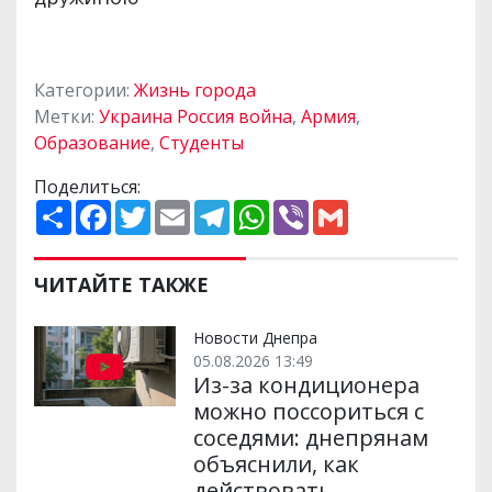
Категории:
Жизнь города
Метки:
Украина Россия война
,
Армия
,
Образование
,
Студенты
Поделиться:
П
F
T
E
T
W
V
G
о
a
w
m
e
h
i
m
ш
c
i
a
l
a
b
a
и
e
t
i
e
t
e
i
р
b
t
l
g
s
r
l
ЧИТАЙТЕ ТАКЖЕ
и
o
e
r
A
т
o
r
a
p
и
k
m
p
Новости Днепра
05.08.2026 13:49
Из-за кондиционера
можно поссориться с
соседями: днепрянам
объяснили, как
действовать