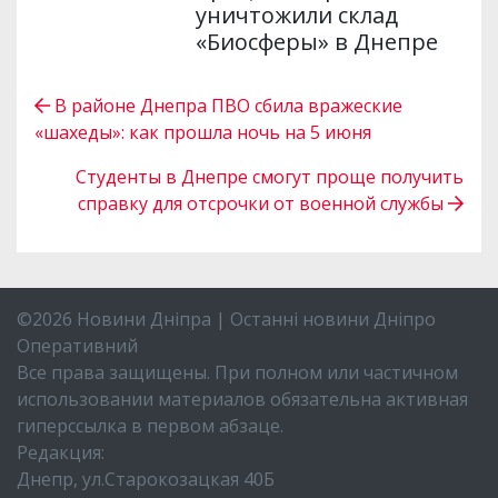
уничтожили склад
«Биосферы» в Днепре
В районе Днепра ПВО сбила вражеские
«шахеды»: как прошла ночь на 5 июня
Студенты в Днепре смогут проще получить
справку для отсрочки от военной службы
©2026 Новини Дніпра | Останні новини Дніпро
Оперативний
Все права защищены. При полном или частичном
использовании материалов обязательна активная
гиперссылка в первом абзаце.
Редакция:
Днепр, ул.Старокозацкая 40Б