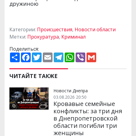
Категории:
Происшествия
,
Новости области
Метки:
Прокуратура
,
Криминал
Поделиться:
П
F
T
E
T
W
V
G
о
a
w
m
e
h
i
m
ш
c
i
a
l
a
b
a
и
e
t
i
e
t
e
i
р
b
t
l
g
s
r
l
ЧИТАЙТЕ ТАКЖЕ
и
o
e
r
A
т
o
r
a
p
и
k
m
p
Новости Днепра
03.08.2026 20:50
Кровавые семейные
конфликты: за три дня
в Днепропетровской
области погибли три
женщины