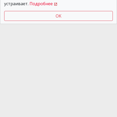
устраивает.
Подробнее
отказываются платить
OK
Новости Днепра
03.08.2026 17:55
Конфликт между
пассажиркой и
контролерами в
трамвае №1 в Днепре
попал на видео: чем все
закончилось
В Днепре неизвестные запустили салют во
время тревоги: их разыскивает полиция
Связи с рф и контроль за СИЗО: на
Днепропетровщине разоблачили
криминальную группу