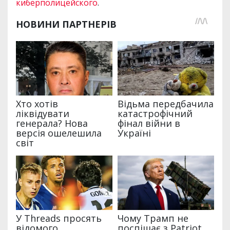
киберполицейского
.