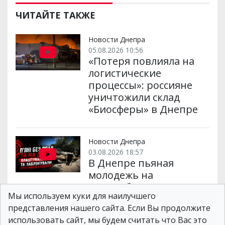
ЧИТАЙТЕ ТАКЖЕ
Новости Днепра
05.08.2026 10:56
«Потеря повлияла на
логистические
процессы»: россияне
уничтожили склад
«Биосферы» в Днепре
Новости Днепра
03.08.2026 18:57
В Днепре пьяная
молодежь на
автомобиле
Мы используем куки для наилучшего
перевернулась на
представления нашего сайта. Если Вы продолжите
крышу и заблокировала
использовать сайт, мы будем считать что Вас это
дом: виновники