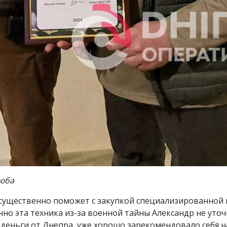
зюба
я существенно поможет с закупкой специализированной
но эта техника из-за военной тайны Александр не уточ
деньги от Днепра, уже хорошо зарекомендовало себя н