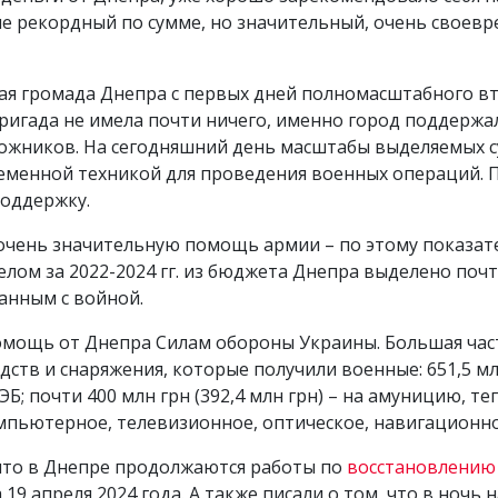
 не рекордный по сумме, но значительный, очень своев
кая громада Днепра с первых дней полномасштабного в
ригада не имела почти ничего, именно город поддержал
рожников. На сегодняшний день масштабы выделяемых 
еменной техникой для проведения военных операций.
поддержку.
 очень значительную помощь армии – по этому показа
елом за 2022-2024 гг. из бюджета Днепра выделено по
анным с войной.
помощь от Днепра Силам обороны Украины. Большая часть
едств и снаряжения, которые получили военные: 651,5 мл
Б; почти 400 млн грн (392,4 млн грн) – на амуницию, 
компьютерное, телевизионное, оптическое, навигационн
что в Днепре продолжаются работы по
восстановлению
9 апреля 2024 года. А также писали о том, что в ночь н