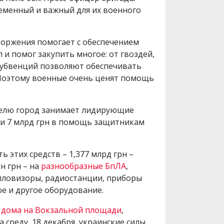
ременный и важный для их военного
торжения помогает с обеспечением
 и помог закупить многое: от гвоздей,
субвенций позволяют обеспечивать
 Поэтому военные очень ценят помощь
телю город занимает лидирующие
чти 7 млрд грн в помощь защитникам
 этих средств – 1,377 млрд грн –
н грн – на
разнообразные БпЛА
,
тепловизоры, радиостанции, приборы
ое и другое оборудование.
 дома на Вокзальной площади
,
а среду, 18 декабря, украинские силы