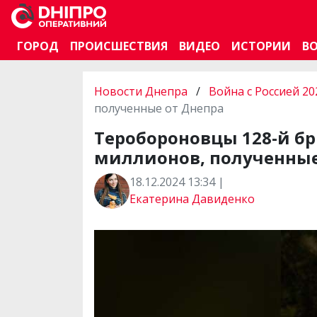
ГОРОД
ПРОИСШЕСТВИЯ
ВИДЕО
ИСТОРИИ
В
Новости Днепра
/
Война с Россией 20
полученные от Днепра
Теробороновцы 128-й бр
миллионов, полученные
18.12.2024 13:34 |
Екатерина Давиденко