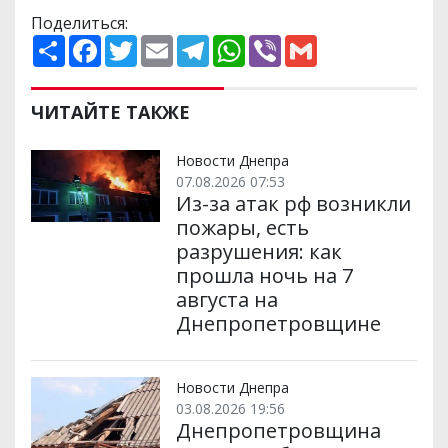
Поделиться:
П
F
T
E
T
W
V
G
о
a
w
m
e
h
i
m
ш
c
i
a
l
a
b
a
и
e
t
i
e
t
e
i
р
b
t
l
g
s
r
l
ЧИТАЙТЕ ТАКЖЕ
и
o
e
r
A
т
o
r
a
p
и
k
m
p
Новости Днепра
07.08.2026 07:53
Из-за атак рф возникли
пожары, есть
разрушения: как
прошла ночь на 7
августа на
Днепропетровщине
Новости Днепра
03.08.2026 19:56
Днепропетровщина