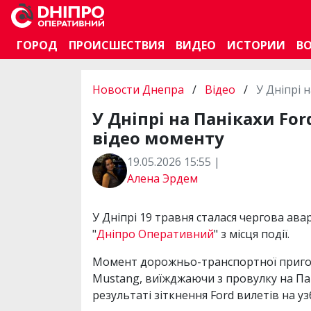
ГОРОД
ПРОИСШЕСТВИЯ
ВИДЕО
ИСТОРИИ
В
Новости Днепра
/
Відео
/
У Дніпрі 
У Дніпрі на Панікахи For
відео моменту
19.05.2026 15:55 |
Алена Эрдем
У Дніпрі 19 травня сталася чергова ава
"
Дніпро Оперативний
" з місця події.
Момент дорожньо-транспортної пригоди
Mustang, виїжджаючи з провулку на Пані
результаті зіткнення Ford вилетів на уз