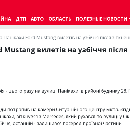
ОЙНА
ДТП
АВТО
ОБЛАСТЬ
ПОЛЕЗНЫЕ НОВОСТИ
на Панікахи Ford Mustang вилетів на узбіччя після зіткне
d Mustang вилетів на узбіччя після
рія - цього разу на вулиці Панікахи, в районі будинку 28
 потрапив на камери Ситуаційного центру міста. Згідно
кахи, зіткнувся з Mercedes, який рухався по вулиці у бі
біччя, останній - залишився посеред проїзної частини.