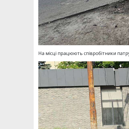
На місці працюють співробітники патру