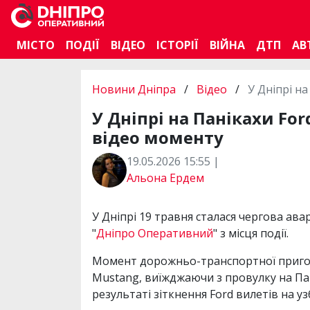
МІСТО
ПОДІЇ
ВІДЕО
ІСТОРІЇ
ВІЙНА
ДТП
АВ
Новини Дніпра
/
Відео
/
У Дніпрі на
У Дніпрі на Панікахи For
відео моменту
19.05.2026 15:55 |
Альона Ердем
У Дніпрі 19 травня сталася чергова ава
"
Дніпро Оперативний
" з місця події.
Момент дорожньо-транспортної пригоди
Mustang, виїжджаючи з провулку на Пані
результаті зіткнення Ford вилетів на уз