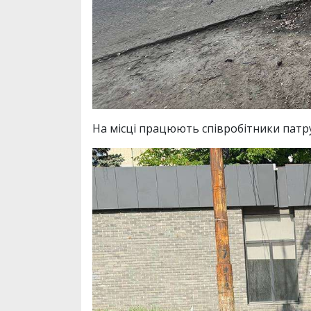
На місці працюють співробітники патру