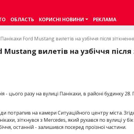
ТО
ОБЛАСТЬ
КОРИСНІ НОВИНИ
РЕКЛАМА
 Панікахи Ford Mustang вилетів на узбіччя після зіткнен
d Mustang вилетів на узбіччя після
рія - цього разу на вулиці Панікахи, в районі будинку 28
 потрапив на камери Ситуаційного центру міста. Згідно
кахи, зіткнувся з Mercedes, який рухався по вулиці у бі
біччя, останній - залишився посеред проїзної частини.