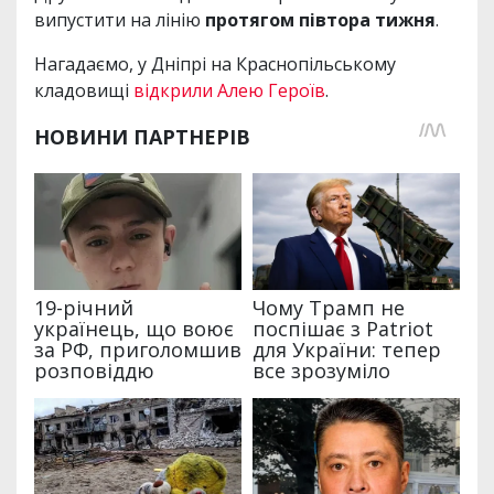
випустити на лінію
протягом півтора тижня
.
Нагадаємо, у Дніпрі на Краснопільському
кладовищі
відкрили Алею Героїв
.