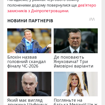
полоненими додому повернулися ще
дев’ятеро
захисників з Дніпропетровщини
.