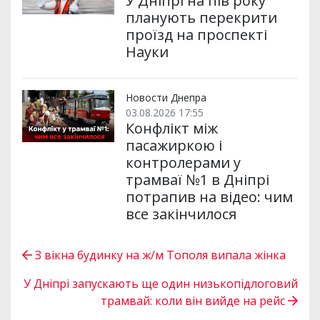
У Дніпрі на пів року
планують перекрити
проїзд на проспекті
Науки
Новости Днепра
03.08.2026 17:55
Конфлікт між
пасажиркою і
контролерами у
трамваї №1 в Дніпрі
потрапив на відео: чим
все закінчилося
З вікна будинку на ж/м Тополя випала жінка
У Дніпрі запускають ще один низькопідлоговий
трамвай: коли він вийде на рейс