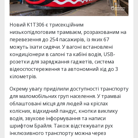
Новий K1T306 є трисекційним
низькопідлоговим трамваєм, розрахованим на
перевезення до 254 пасажирів, із яких 67
можуть їхати сидячи. У вагоні встановлені
кондиціонери в салоні та кабіні водія, USB-
розетки для заряджання гаджетів, система
відеоспостереження та автономний хід до 3
кілометрів.
Окрему увагу приділили доступності транспорту
для маломобільних груп населення. У трамваї
облаштовані місця для людей на кріслах
колісних, відкидний пандус, кнопки виклику
водія, звукове інформування та написи
шрифтом Брайля. Також відстежувати рух
інклюзивного транспорту можна через