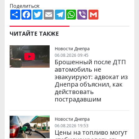
Поделиться:
П
F
T
E
T
W
V
G
о
a
w
m
e
h
i
m
ш
c
i
a
l
a
b
a
и
e
t
i
e
t
e
i
р
b
t
l
g
s
r
l
ЧИТАЙТЕ ТАКЖЕ
и
o
e
r
A
т
o
r
a
p
и
k
m
p
Новости Днепра
06.08.2026 09:45
Брошенный после ДТП
автомобиль не
эвакуируют: адвокат из
Днепра объяснил, как
действовать
пострадавшим
Новости Днепра
06.08.2026 19:53
Цены на топливо могут