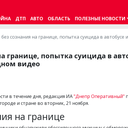
ОЙНА
ДТП
АВТО
ОБЛАСТЬ
ПОЛЕЗНЫЕ НОВОСТИ
 без сознания на границе, попытка суицида в автобусе и
на границе, попытка суицида в авт
одном видео
вости в течение дня, редакция ИА
"Днепр Оперативный"
п
ороде и стране во вторник, 21 ноября.
ния на границе
раничники обнаружили обессиленного мужчину с обморо