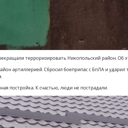
 прекращали терроризировать Никопольский район. Об 
айон артиллерией. Сбросил боеприпас с БпЛА и ударил
.
ая постройка. К счастью, люди не пострадали.