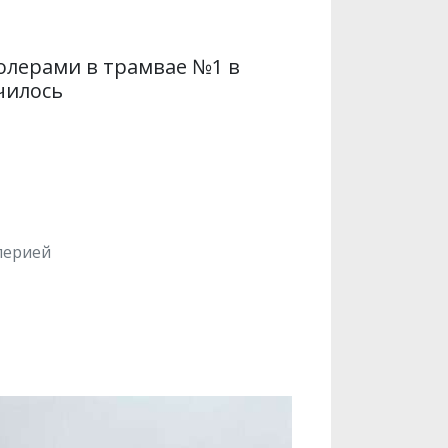
олерами в трамвае №1 в
чилось
лерией