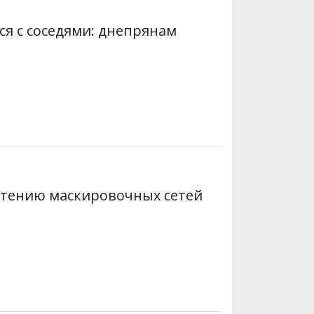
я с соседями: днепрянам
етению маскировочных сетей