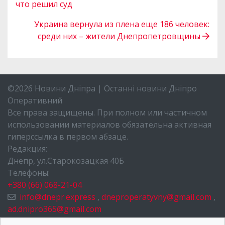
что решил суд
Украина вернула из плена еще 186 человек:
среди них – жители Днепропетровщины
©2026 Новини Дніпра | Останні новини Дніпро
Оперативний
Все права защищены. При полном или частичном
использовании материалов обязательна активная
гиперссылка в первом абзаце.
Редакция:
Днепр, ул.Старокозацкая 40Б
Телефоны:
+380 (66) 068-21-04
info@dnepr.express
,
dneproperatyvny@gmail.com
,
ad.dnipro365@gmail.com