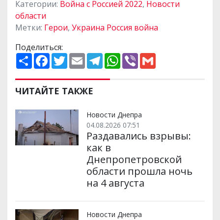
Категории:
Война с Россией 2022
,
Новости
области
Метки:
Герои
,
Украина Россия война
Поделиться:
П
F
T
E
T
W
V
G
о
a
w
m
e
h
i
m
ш
c
i
a
l
a
b
a
и
e
t
i
e
t
e
i
р
b
t
l
g
s
r
l
ЧИТАЙТЕ ТАКЖЕ
и
o
e
r
A
т
o
r
a
p
и
k
m
p
Новости Днепра
04.08.2026 07:51
Раздавались взрывы:
как в
Днепропетровской
области прошла ночь
на 4 августа
Новости Днепра