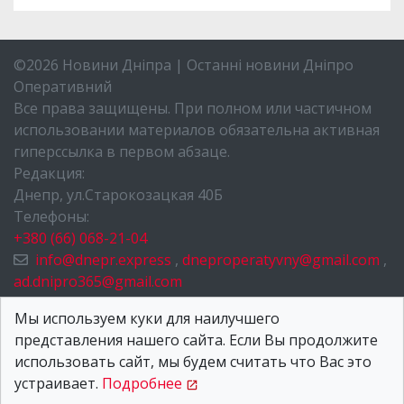
©2026 Новини Дніпра | Останні новини Дніпро
Оперативний
Все права защищены. При полном или частичном
использовании материалов обязательна активная
гиперссылка в первом абзаце.
Редакция:
Днепр, ул.Старокозацкая 40Б
Телефоны:
+380 (66) 068-21-04
info@dnepr.express
,
dneproperatyvny@gmail.com
,
ad.dnipro365@gmail.com
НОВОСТИ ДНЕПРА
Мы используем куки для наилучшего
представления нашего сайта. Если Вы продолжите
О НАС
использовать сайт, мы будем считать что Вас это
КОНТАКТЫ
устраивает.
Подробнее