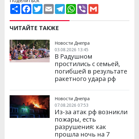
Поделиться:
П
F
T
E
T
W
V
G
о
a
w
m
e
h
i
m
ш
c
i
a
l
a
b
a
и
e
t
i
e
t
e
i
р
b
t
l
g
s
r
l
ЧИТАЙТЕ ТАКЖЕ
и
o
e
r
A
т
o
r
a
p
и
k
m
p
Новости Днепра
03.08.2026 13:45
В Радушном
простились с семьей,
погибшей в результате
ракетного удара рф
Новости Днепра
07.08.2026 07:53
Из-за атак рф возникли
пожары, есть
разрушения: как
прошла ночь на 7