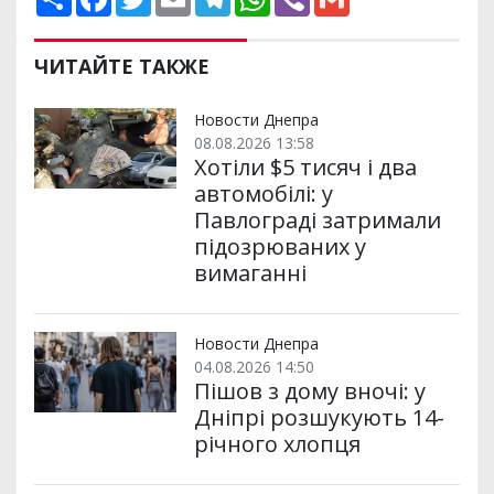
о
a
w
m
e
h
i
m
ш
c
i
a
l
a
b
a
и
e
t
i
e
t
e
i
р
b
t
l
g
s
r
l
ЧИТАЙТЕ ТАКЖЕ
и
o
e
r
A
т
o
r
a
p
и
k
m
p
Новости Днепра
08.08.2026 13:58
Хотіли $5 тисяч і два
автомобілі: у
Павлограді затримали
підозрюваних у
вимаганні
Новости Днепра
04.08.2026 14:50
Пішов з дому вночі: у
Дніпрі розшукують 14-
річного хлопця