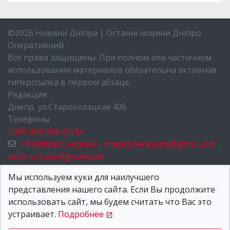
©2026 Новини Дніпра | Останні новини Дніпро
Оперативний
Все права защищены. При полном или частичном
использовании материалов обязательна активная
гиперссылка в первом абзаце.
Редакция:
Днепр, ул.Старокозацкая 40Б
Телефоны:
+380 (66) 068-21-04
info@dnepr.express
,
dneproperatyvny@gmail.com
,
ad.dnipro365@gmail.com
НОВОСТИ ДНЕПРА
Мы используем куки для наилучшего
представления нашего сайта. Если Вы продолжите
О НАС
использовать сайт, мы будем считать что Вас это
КОНТАКТЫ
устраивает.
Подробнее