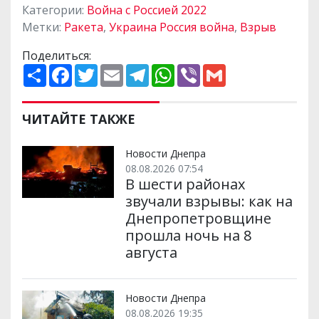
Категории:
Война с Россией 2022
Метки:
Ракета
,
Украина Россия война
,
Взрыв
Поделиться:
П
F
T
E
T
W
V
G
о
a
w
m
e
h
i
m
ш
c
i
a
l
a
b
a
и
e
t
i
e
t
e
i
р
b
t
l
g
s
r
l
ЧИТАЙТЕ ТАКЖЕ
и
o
e
r
A
т
o
r
a
p
и
k
m
p
Новости Днепра
08.08.2026 07:54
В шести районах
звучали взрывы: как на
Днепропетровщине
прошла ночь на 8
августа
Новости Днепра
08.08.2026 19:35