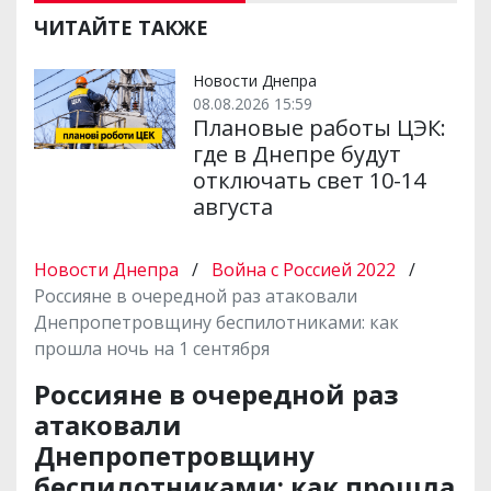
и
e
t
i
e
t
e
i
р
b
t
l
g
s
r
l
ЧИТАЙТЕ ТАКЖЕ
и
o
e
r
A
т
o
r
a
p
и
k
m
p
Новости Днепра
08.08.2026 15:59
Плановые работы ЦЭК:
где в Днепре будут
отключать свет 10-14
августа
Новости Днепра
/
Война с Россией 2022
/
Россияне в очередной раз атаковали
Днепропетровщину беспилотниками: как
прошла ночь на 1 сентября
Россияне в очередной раз
атаковали
Днепропетровщину
беспилотниками: как прошла