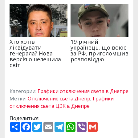
Категории:
Графики отключения света в Днепре
Метки:
Отключение света Днепр
,
Графики
отключения света ЦЭК в Днепре
Поделиться:
П
F
T
E
T
W
V
G
о
a
w
m
e
h
i
m
ш
c
i
a
l
a
b
a