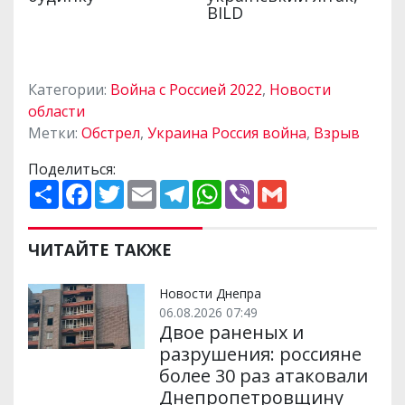
Категории:
Война с Россией 2022
,
Новости
области
Метки:
Обстрел
,
Украина Россия война
,
Взрыв
Поделиться:
П
F
T
E
T
W
V
G
о
a
w
m
e
h
i
m
ш
c
i
a
l
a
b
a
и
e
t
i
e
t
e
i
р
b
t
l
g
s
r
l
ЧИТАЙТЕ ТАКЖЕ
и
o
e
r
A
т
o
r
a
p
и
k
m
p
Новости Днепра
06.08.2026 07:49
Двое раненых и
разрушения: россияне
более 30 раз атаковали
Днепропетровщину