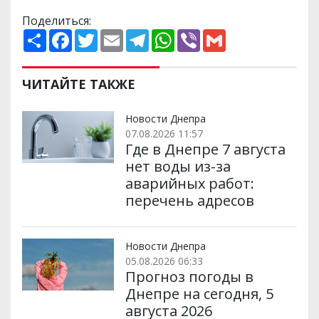
Поделиться:
П
F
T
E
T
W
V
G
о
a
w
m
e
h
i
m
ш
c
i
a
l
a
b
a
и
e
t
i
e
t
e
i
р
b
t
l
g
s
r
l
ЧИТАЙТЕ ТАКЖЕ
и
o
e
r
A
т
o
r
a
p
и
k
m
p
Новости Днепра
07.08.2026 11:57
Где в Днепре 7 августа
нет воды из-за
аварийных работ:
перечень адресов
Новости Днепра
05.08.2026 06:33
Прогноз погоды в
Днепре на сегодня, 5
августа 2026