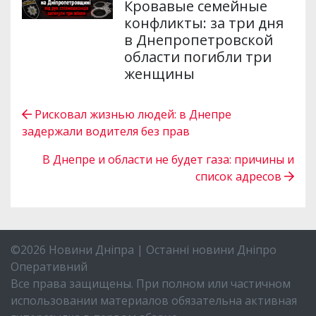
Кровавые семейные
конфликты: за три дня
в Днепропетровской
области погибли три
женщины
Рисковал жизнью людей: в Днепре
задержали водителя без прав
В Днепре и области не будет газа: причины и
список адресов
©2026 Новини Дніпра | Останні новини Дніпро
Оперативний
Все права защищены. При полном или частичном
использовании материалов обязательна активная